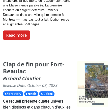
financière. Et des morts qui s'accumulent dans
une Maisonneuve paralysée. La première
enquête d
u sergent-détective
François
Deslauriers dans une ville qui ressemble à
Montréal — mais pas tout à fait. Édition revue
et augmentée, 258 pages.
Read more
Clap de fin pour Fort-
Beaulac
Richard Cloutier
Release Date: October 08, 2023
Short Story
French
Quebec
Ce recueil présente quatre univers
bien distincts et dans chacun d’eux les