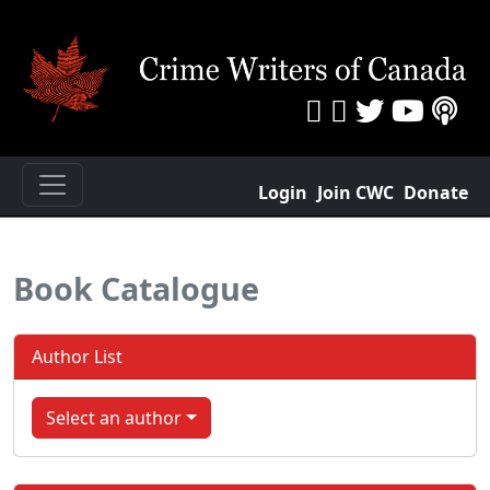
Login
Join CWC
Donate
Book Catalogue
Author List
Select an author